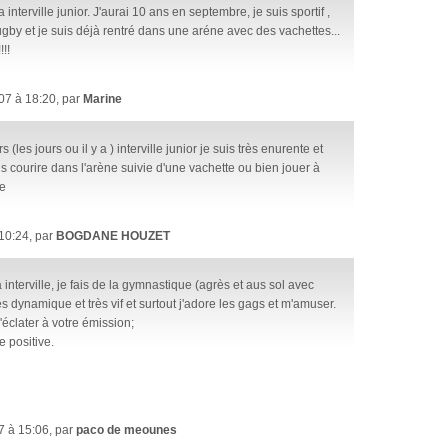
a interville junior. J'aurai 10 ans en septembre, je suis sportif ,
 rugby et je suis déjà rentré dans une aréne avec des vachettes...
!!!
7 à 18:20, par
Marine
s (les jours ou il y a ) interville junior je suis très enurente et
ais courire dans l'arène suivie d'une vachette ou bien jouer à
ve
10:24, par
BOGDANE HOUZET
 interville, je fais de la gymnastique (agrès et aus sol avec
ès dynamique et très vif et surtout j'adore les gags et m'amuser.
'éclater à votre émission;
 positive.
 à 15:06, par
paco de meounes