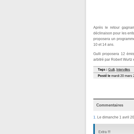
Après le retour gagnan
déclinaison pour les enfa
proposera un programme si
10 et 14 ans.
Gulli proposera 12 émis
arbitré par Robert Wurtz 
Tags :
Gulli
,
Intervilles
Posté le
mardi 20 mars 2
Commentaires
1.
Le dimanche 1 avril 2
Extra !!!