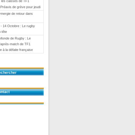
 les caisses de TF1
 Préavis de grève pour jeudi
ymergie de retour dans
- 14 Octobre : Le rugby
 tête
Monde de Rugby : Le
 d'après-match de TF1
e à la défaite française
echercher
ntact