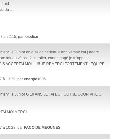
 froid
erdu ...
7 à 22:15, par
loiodice
 interville Junior en gise de cadeau d'anniversair car j adore
ore fair du vélos ; foot ;roller; courir ;nagé je m'appelle
AIS ACCEPTAI MOI !!!!!!!! JE REMERCI FORTEMENT LEQUIPE
7 à 13:29, par
energie100°/
a interville Junior G 10 ANS JE FAI DU FOOT JE COUR VITE G
TAI MOI MERCI
7 à 10:28, par
PACO DE MEOUNES