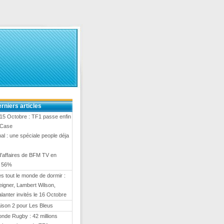
rniers articles
15 Octobre : TF1 passe enfin
 Case
al : une spéciale people déja
 d'affaires de BFM TV en
e 56%
 tout le monde de dormir :
eigner, Lambert Wilson,
anter invités le 16 Octobre
ison 2 pour Les Bleus
nde Rugby : 42 millions