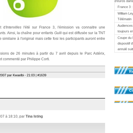
d'euros dans
France 3 :
William Le
Télématin
Audiences 
t d
'Intervilles
l'été sur France 3, l'émission va connaitre une
toujours en
nts. Ainsi, la chaîne pour enfants
Gulli
qui est diffusée sur la TNT
Coupe du 
milaire à l'original mais cette fosi les participants auront entre
dispositif
annulé suit
sions de 26 minutes à partir du 7 avril depuis le Parc Astérix,
et commenté par Philippe Corti.
R
007 par Kwaelbi - 21:03 | #1639
Co
007 à 18:10, par
Tina Isting