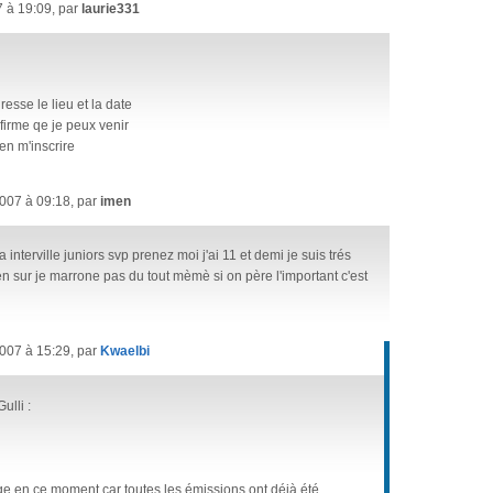
 à 19:09, par
laurie331
esse le lieu et la date
firme qe je peux venir
ien m'inscrire
007 à 09:18, par
imen
a interville juniors svp prenez moi j'ai 11 et demi je suis trés
n sur je marrone pas du tout mèmè si on père l'important c'est
007 à 15:29, par
Kwaelbi
ulli :
age en ce moment car toutes les émissions ont déjà été