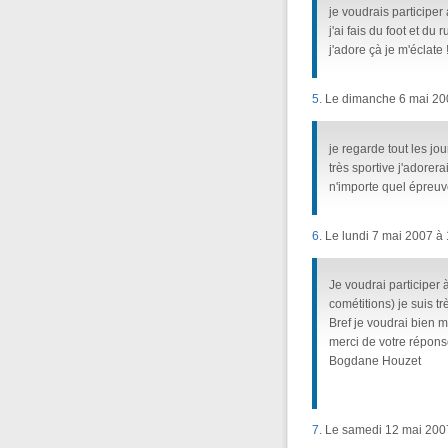
je voudrais participer 
j'ai fais du foot et du
j'adore çà je m'éclate !
5.
Le dimanche 6 mai 200
je regarde tout les jour
très sportive j'adorer
n'importe quel épreu
6.
Le lundi 7 mai 2007 à 
Je voudrai participer à
cométitions) je suis tr
Bref je voudrai bien m
merci de votre réponse
Bogdane Houzet
7.
Le samedi 12 mai 2007