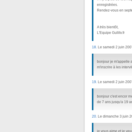
enregistrées.
Rendez-vous en septemb
A très bientôt,
L'Equipe Gullitv.fr
18.
Le samedi 2 juin 200
bonjour je m'appelle 
m'inscrire à les interv
19.
Le samedi 2 juin 200
bonjour c'est encor moi
de 7 ans jusqu'a 19 an
20.
Le dimanche 3 juin 2
je vous aime et je veu