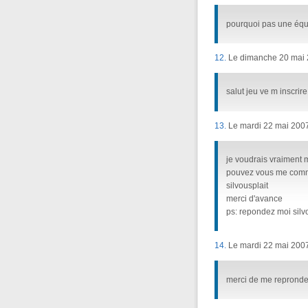
pourquoi pas une équi
12.
Le dimanche 20 mai 
salut jeu ve m inscrire 
13.
Le mardi 22 mai 2007
je voudrais vraiment m'
pouvez vous me commu
silvousplait
merci d'avance
ps: repondez moi silvouplai
14.
Le mardi 22 mai 2007
merci de me repronde s