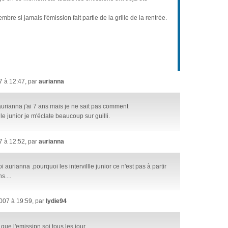
re si jamais l'émission fait partie de la grille de la rentrée.
7 à 12:47, par
aurianna
aurianna j'ai 7 ans mais je ne sait pas comment
ille junior je m'éclate beaucoup sur guilli.
7 à 12:52, par
aurianna
 aurianna .pourquoi les intervillle junior ce n'est pas à partir
s....
007 à 19:59, par
lydie94
 que l'emissipn soi tous les jour