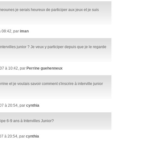
meounes je serais heureux de participer aux jeux et je suis
 08:42, par
iman
ntervilles junior ? Je veux y participer depuis que je le regarde
07 à 10:42, par
Perrine guehenneux
rine et je voulais savoir comment s'inscrire à interville junior
7 à 20:54, par
cynthia
pe 6-9 ans à Intervilles Junior?
7 à 20:54, par
cynthia