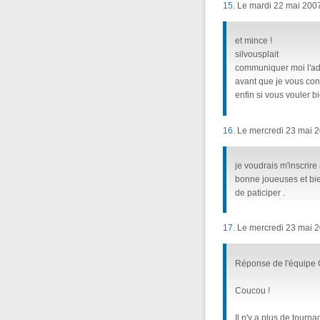
15.
Le mardi 22 mai 2007
et mince !
silvousplait
communiquer moi l'adr
avant que je vous con
enfin si vous vouler b
16.
Le mercredi 23 mai 2
je voudrais m'inscrire 
bonne joueuses et bie
de paticiper .
17.
Le mercredi 23 mai 2
Réponse de l'équipe G
Coucou !
Il n'y a plus de tourn