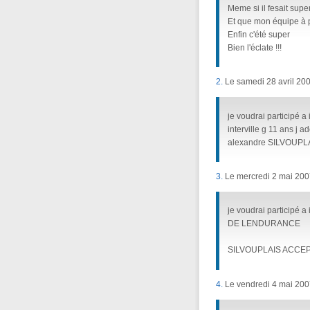
Meme si il fesait super
Et que mon équipe à p
Enfin c'été super
Bien l'éclate !!!
2.
Le samedi 28 avril 200
je voudrai participé a
interville g 11 ans j ad
alexandre SILVOUPL
3.
Le mercredi 2 mai 200
je voudrai participé 
DE LENDURANCE
SILVOUPLAIS ACCEP
4.
Le vendredi 4 mai 200