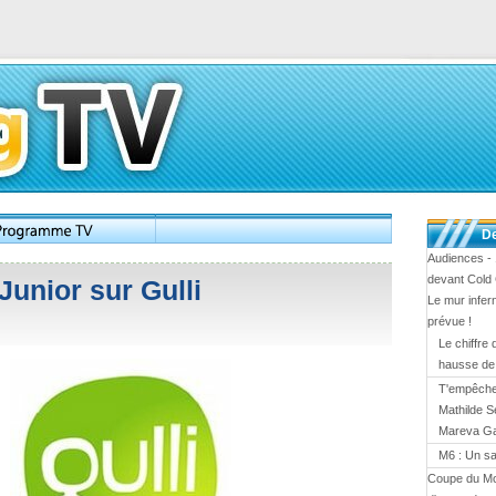
De
Audiences - 
devant Cold
 Junior sur Gulli
Le mur infern
prévue !
Le chiffre
hausse d
T'empêches
Mathilde S
Mareva Gal
M6 : Un sa
Coupe du Mo