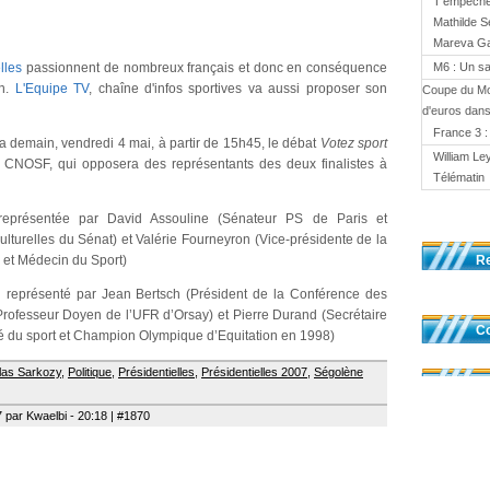
T'empêches
Mathilde S
Mareva Gal
lles
passionnent de nombreux français et donc en conséquence
M6 : Un sa
on.
L'Equipe TV
, chaîne d'infos sportives va aussi proposer son
Coupe du Mo
d'euros dans
France 3 :
a demain, vendredi 4 mai, à partir de 15h45, le débat
Votez sport
William Le
 du CNOSF, qui opposera des représentants des deux finalistes à
Télématin
eprésentée par David Assouline (Sénateur PS de Paris et
Culturelles du Sénat) et Valérie Fourneyron (Vice-présidente de la
et Médecin du Sport)
R
i représenté par Jean Bertsch (Président de la Conférence des
Professeur Doyen de l’UFR d’Orsay) et Pierre Durand (Secrétaire
Co
é du sport et Champion Olympique d’Equitation en 1998)
las Sarkozy
,
Politique
,
Présidentielles
,
Présidentielles 2007
,
Ségolène
 par Kwaelbi - 20:18 | #1870