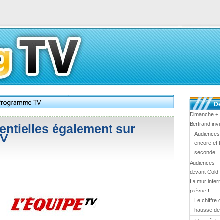
De
Dimanche + :
Bertrand inv
entielles également sur
Audiences 
TV
encore et 
seconde
Audiences - 
devant Cold
Le mur infern
prévue !
Le chiffre
hausse d