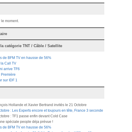
 le moment.
aire
 la catégorie
TNT / Câble / Satellite
ires de BFM TV en hausse de 56%
la Call TV
i arrive TF6
s Première
r sur IDF 1
çois Hollande et Xavier Bertrand invités le 21 Octobre
tobre : Les Experts encore et toujours en tête, France 3 seconde
ctobre : TF1 passe enfin devant Cold Case
 une spéciale people déja prévue !
ires de BFM TV en hausse de 56%