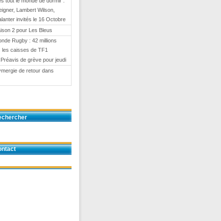
 tout le monde de dormir :
eigner, Lambert Wilson,
anter invités le 16 Octobre
ison 2 pour Les Bleus
nde Rugby : 42 millions
 les caisses de TF1
 Préavis de grève pour jeudi
ymergie de retour dans
echercher
ntact