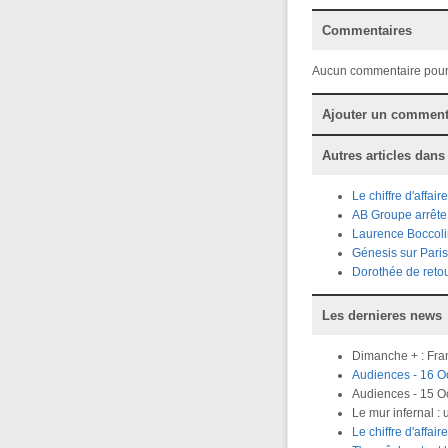
Commentaires
Aucun commentaire pour
Ajouter un comment
Autres articles dans
Le chiffre d'affa
AB Groupe arrête 
Laurence Boccolin
Génesis sur Pari
Dorothée de retou
Les dernieres news
Dimanche + : Fran
Audiences - 16 Oc
Audiences - 15 O
Le mur infernal :
Le chiffre d'affa