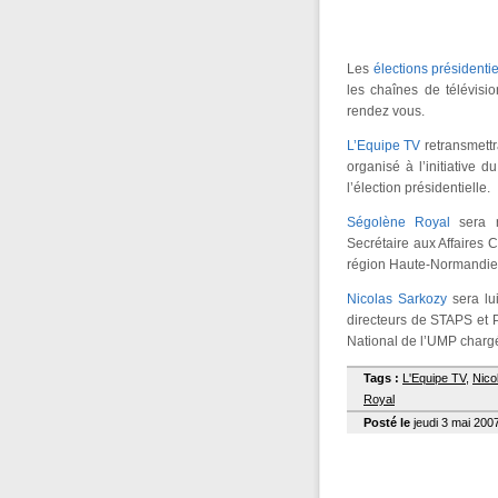
Les
élections présidentie
les chaînes de télévisi
rendez vous.
L’Equipe TV
retransmettr
organisé à l’initiative
l’élection présidentielle.
Ségolène Royal
sera r
Secrétaire aux Affaires 
région Haute-Normandie 
Nicolas Sarkozy
sera lu
directeurs de STAPS et 
National de l’UMP charg
Tags :
L'Equipe TV
,
Nico
Royal
Posté le
jeudi 3 mai 2007