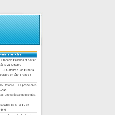
rniers articles
 François Hollande et Xavier
ités le 21 Octobre
- 16 Octobre : Les Experts
toujours en tête, France 3
15 Octobre : TF1 passe enfin
 Case
al : une spéciale people déja
 d'affaires de BFM TV en
e 56%