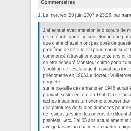
Commentaires
1.
Le mercredi 20 juin 2007 à 23:26, par
panc
J ai écouté avec attention le discours de m
de la république et je suis étonné que patri
que claire chazal n ont pas posé de questio
problème de retraite est pour moi un sujet t
commencé à travailler à quatorze ans et j'e
en etre écoeuré.Monsieur chirac parlait de
'abolition de l'esclavage il n avait pas tort 
phénomène en 1966.Le docteur Vuillermet q
enquete
sur le travaille des enfants en 1948 aurait 
pouvait exister encore en 1966.On se faisait
taches insalubres ,un exemple,passer dans
des peintures de faibles diamètres pour ne
de résidus ,respirer les odeurs de diluant
pistolets....etc. J'ai 55 ans actuellement et
avril je faisais un chantier au marteau pi