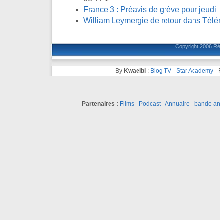
France 3 : Préavis de grève pour jeudi
William Leymergie de retour dans Télé
Copyright 2006
Ré
By
Kwaelbi
:
Blog TV
-
Star Academy
-
Partenaires :
Films
-
Podcast
-
Annuaire
-
bande a