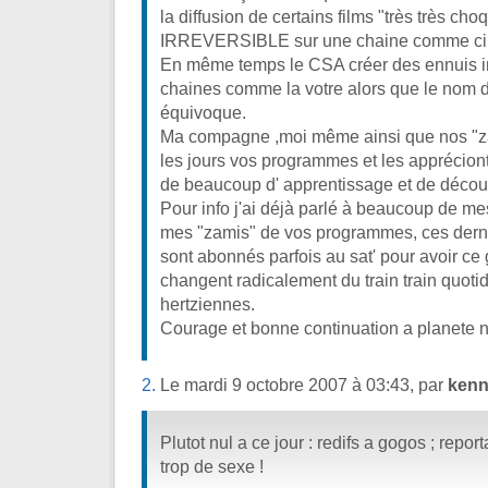
la diffusion de certains films "très très cho
IRREVERSIBLE sur une chaine comme ci
En même temps le CSA créer des ennuis i
chaines comme la votre alors que le nom d
équivoque.
Ma compagne ,moi même ainsi que nos "za
les jours vos programmes et les appréciont
de beaucoup d' apprentissage et de découv
Pour info j'ai déjà parlé à beaucoup de mes
mes "zamis" de vos programmes, ces derni
sont abonnés parfois au sat' pour avoir ce
changent radicalement du train train quoti
hertziennes.
Courage et bonne continuation a planete no
2.
Le mardi 9 octobre 2007 à 03:43, par
ken
Plutot nul a ce jour : redifs a gogos ; reporta
trop de sexe !