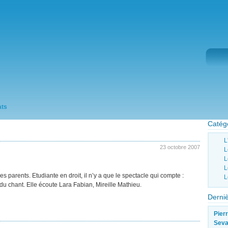
ats
Catég
L
23 octobre 2007
L
L
L
ses parents. Etudiante en droit, il n’y a que le spectacle qui compte :
L
 du chant. Elle écoute Lara Fabian, Mireille Mathieu.
Derni
Pier
Sev