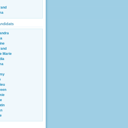
rand
ma
andidats
andra
ia
ine
rand
re Marie
dia
ma
emy
e
ieu
reen
mie
re
tin
an
le