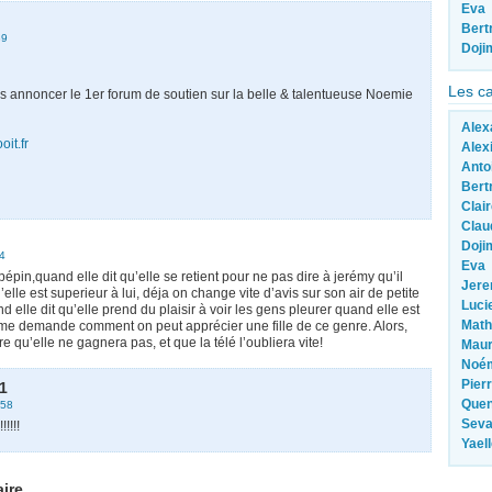
Eva
Bert
39
Doji
Les c
s annoncer le 1er forum de soutien sur la belle & talentueuse Noemie
Alex
oit.fr
Alex
Anto
Bert
Clai
Clau
Doji
4
Eva
s pépin,quand elle dit qu’elle se retient pour ne pas dire à jerémy qu’il
Jer
elle est superieur à lui, déja on change vite d’avis sur son air de petite
Luci
and elle dit qu’elle prend du plaisir à voir les gens pleurer quand elle est
Math
 me demande comment on peut apprécier une fille de ce genre. Alors,
e qu’elle ne gagnera pas, et que la télé l’oubliera vite!
Mau
Noé
Pier
1
Quen
:58
Sev
!!!!!
Yael
ire