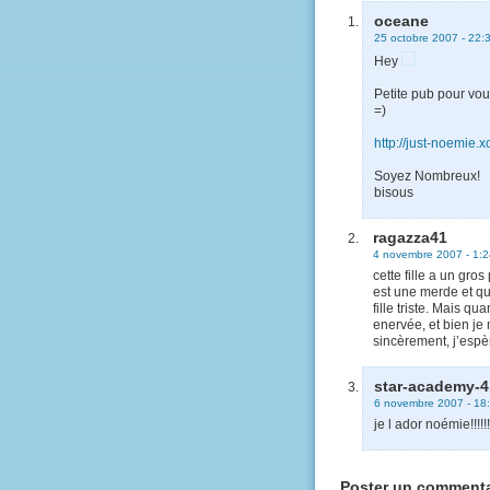
oceane
25 octobre 2007 - 22:
Hey
Petite pub pour vou
=)
http://just-noemie.xo
Soyez Nombreux!
bisous
ragazza41
4 novembre 2007 - 1:2
cette fille a un gro
est une merde et qu’
fille triste. Mais qu
enervée, et bien je
sincèrement, j’espèr
star-academy-4
6 novembre 2007 - 18
je l ador noémie!!!!!!!
Poster un commenta