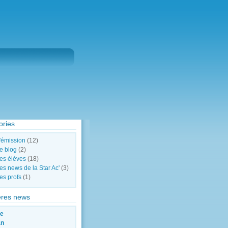
ories
'émission
(12)
e blog
(2)
es élèves
(18)
es news de la Star Ac'
(3)
es profs
(1)
ères news
re
an