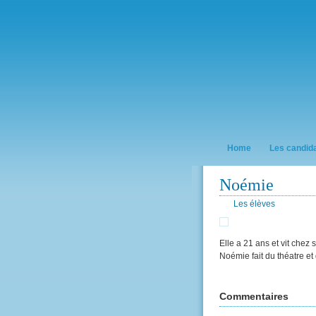
Home
Les candid
Noémie
Les élèves
Elle a 21 ans et vit chez 
Noémie fait du théatre et
Commentaires